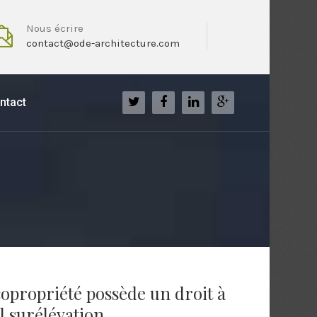
Nous écrire
contact@ode-architecture.com
ntact
 copropriété possède un droit à
l surélévation