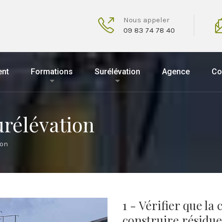
Nous appeler
09 83 74 78 40
ent
Formations
Surélévation
Agence
Co
urélévation
ion
1 - Vérifier que la
construire résidue